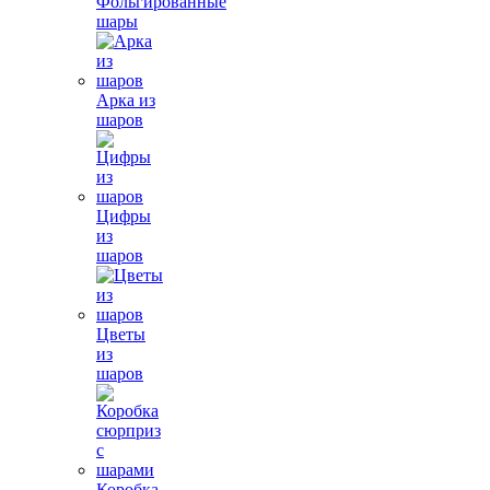
Фольгированные
шары
Арка из
шаров
Цифры
из
шаров
Цветы
из
шаров
Коробка