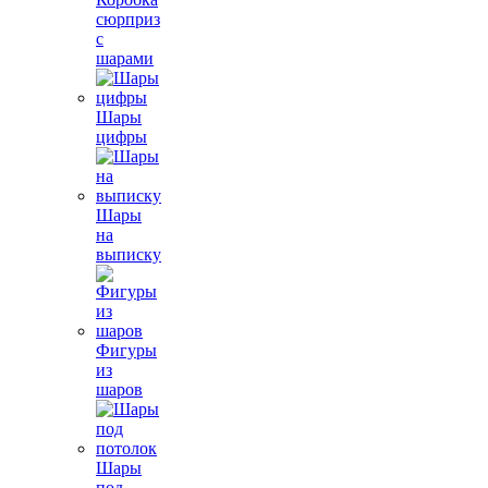
сюрприз
с
шарами
Шары
цифры
Шары
на
выписку
Фигуры
из
шаров
Шары
под