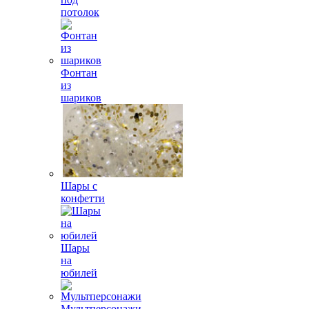
потолок
Фонтан
из
шариков
Шары с
конфетти
Шары
на
юбилей
Мультперсонажи