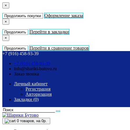
×
Оформление заказа
Продолжить покупки
×
Перейти в закладки
Продолжить
×
Перейти в сравнение товаров
Продолжить
+7 (916) 458-93-39
+7 (916) 458-93-39
info@shariki-butovo.ru
Заказ звонка
Личный кабинет
Регистрация
Авторизация
Закладки (0)
0
товаров, на 0р.