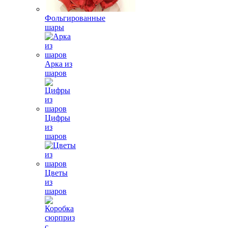
Фольгированные
шары
Арка из
шаров
Цифры
из
шаров
Цветы
из
шаров