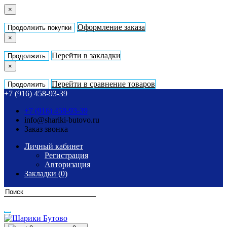
×
Оформление заказа
Продолжить покупки
×
Перейти в закладки
Продолжить
×
Перейти в сравнение товаров
Продолжить
+7 (916) 458-93-39
+7 (916) 458-93-39
info@shariki-butovo.ru
Заказ звонка
Личный кабинет
Регистрация
Авторизация
Закладки (0)