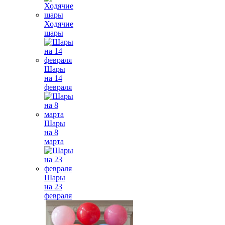
Ходячие
шары
Шары
на 14
февраля
Шары
на 8
марта
Шары
на 23
февраля