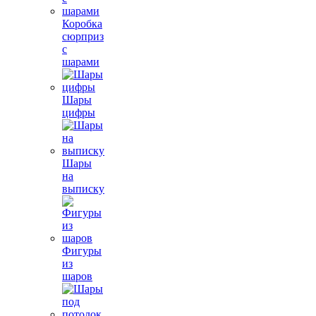
Коробка
сюрприз
с
шарами
Шары
цифры
Шары
на
выписку
Фигуры
из
шаров