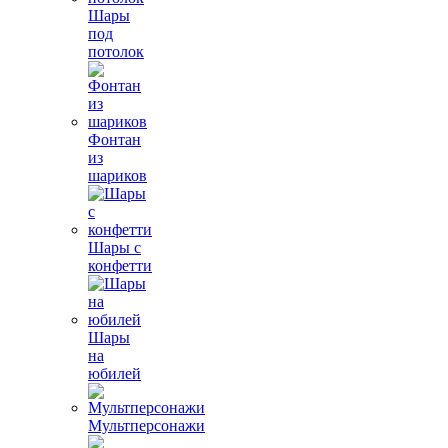
Шары
под
потолок
Фонтан
из
шариков
Шары с
конфетти
Шары
на
юбилей
Мультперсонажи