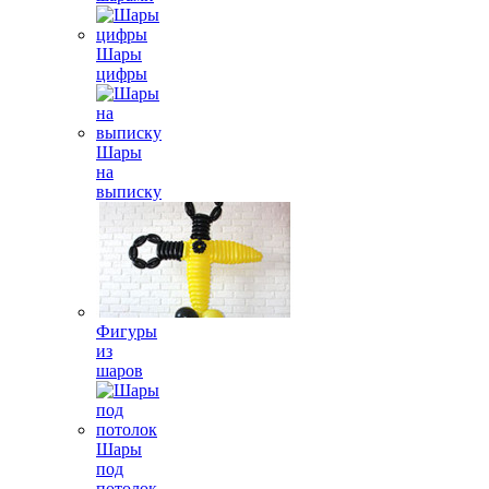
Шары
цифры
Шары
на
выписку
Фигуры
из
шаров
Шары
под
потолок