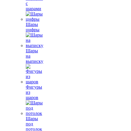
с
шарами
Шары
цифры
Шары
на
выписку
Фигуры
из
шаров
Шары
под
потолок