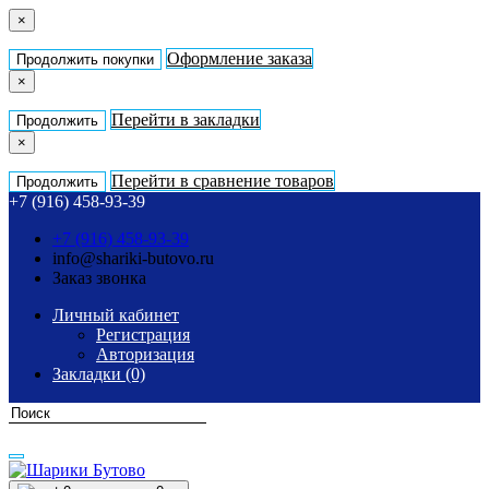
×
Оформление заказа
Продолжить покупки
×
Перейти в закладки
Продолжить
×
Перейти в сравнение товаров
Продолжить
+7 (916) 458-93-39
+7 (916) 458-93-39
info@shariki-butovo.ru
Заказ звонка
Личный кабинет
Регистрация
Авторизация
Закладки (0)