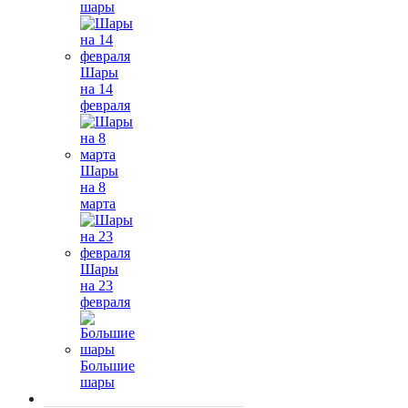
шары
Шары
на 14
февраля
Шары
на 8
марта
Шары
на 23
февраля
Большие
шары