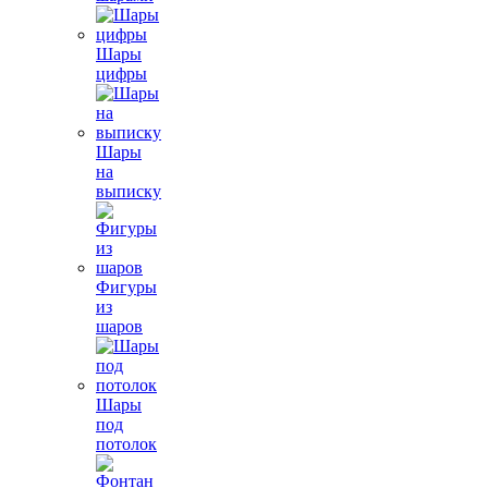
Шары
цифры
Шары
на
выписку
Фигуры
из
шаров
Шары
под
потолок