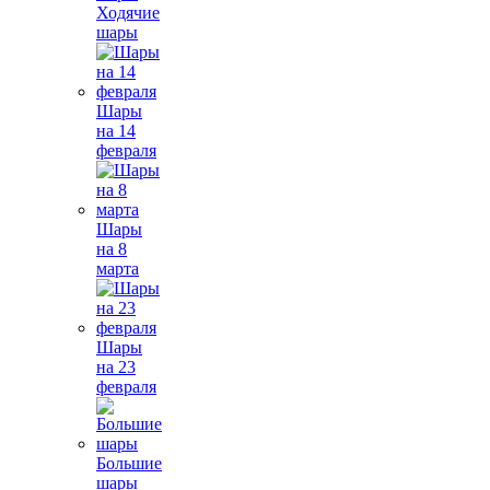
Ходячие
шары
Шары
на 14
февраля
Шары
на 8
марта
Шары
на 23
февраля
Большие
шары