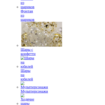
Фонтан
из
шариков
Шары с
конфетти
Шары
на
юбилей
Мультперсонажи